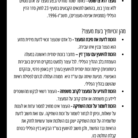
מעצר ללא צו שופט
– כאשר שוטר מחליט לבצע מעצר על אדם מסוים 
ללא צורך בצו, בהתאם לתנאים הקבועים בסעיף 23 לחוק סדר הדין 
הפלילי (סמכויות אכיפה-מעצרים), תשנ"ו-1996.
מהן זכויותיך בעת מעצר?
הזכות לדעת את סיבת המעצר - 
כל אדם שנעצר זכאי לדעת מידית מדוע 
הוא נעצר ובגין איזו עבירה.
הזכות להיוועץ עם עורך דין – 
מדובר בזכות יסודית ראשונה במעלה 
העומדת בלב ההליך הפלילי. לכל עצור (למעט במקרים חריגים בעבירות 
ביטחוניות) קיימת זכות יסודית להיוועץ בעורך דין באופן פרטי, ובהקדם 
האפשרי. מניעת שיחה עם עו"ד היא  חמורה ועלולה לגרום לפסילת ראיות 
שהושגו בהליך הפלילי.
הזכות להודיע על המעצר לקרוב משפחה - 
העצור רשאי לבקש מהשוטרים 
ליידע בן משפחה או אדם קרוב על המעצר.
הזכות לשמור על זכות השתיקה - 
העצור אינו מחויב למסור עדות או לענות 
על שאלות, וניתן לו לבחור לשמור על זכות השתיקה. עם זאת חשוב לדעת 
שלשמירה על זכות השתיקה ישנן גם השלכות אשר עשויות לחזק את 
הראיות נגד החשוד, ולכן חשוב להיוועץ בעו"ד הבקיא בדין הפלילי בטרם 
קבלת החלטה כזו.