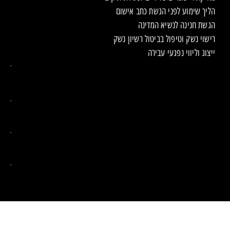
הליך שימוע לפני הגשת כתב אישום
הגשת חנינה לנשיא המדינה
רישוי נשק וטיפול בביטול רשיון נשק
ייצוג וליווי נפגעי עבירה
מדיניות פרטיות
הצהרת נגישות
© כל הזכויות שמורות לעורך דין פלילי גל סילברמן. המידע באתר זה אינו
מהווה ייעוץ משפטי או תחליף לו.
האתר נבנה ע"י שגב דיגיטל