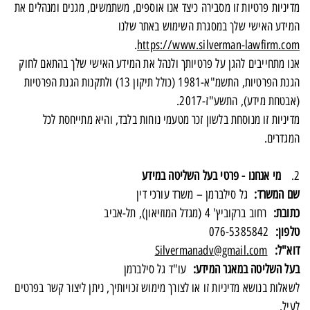
מדיניות פרטיות זו מסבירה כיצד אנו אוספים, משתמשים, מגנים ומנהלים את
המידע האישי שלך במסגרת השימוש באתר שלנו
.
https://www.silverman-lawfirm.com
אנו מתחייבים להגן על פרטיותך ולנהל את המידע האישי שלך בהתאם לחוק
הגנת הפרטיות, התשמ"א-1981 (כולל תיקון 13) ולתקנות הגנת הפרטיות
(אבטחת מידע), התשע"ז-2017.
מדיניות זו מנוסחת בלשון זכר מטעמי נוחות בלבד, והיא מתייחסת לכל
המגדרים.
2.
מי אנחנו - פרטי בעל השליטה במידע
שם המשרד:
גל סילברמן – משרד עורכי דין
כתובת:
רחוב ברקוביץ' 4 (מגדל המוזיאון), תל-אביב
טלפון:
076-5385842
דוא"ל:
Silvermanadv@gmail.com
בעל השליטה במאגר המידע:
עו"ד גל סילברמן
לשאלות בנושא מדיניות זו או לצורך מימוש זכויותיך, ניתן ליצור קשר בפרטים
לעיל.